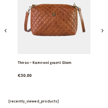
Thiros – Gabriella χιαστί
Victoria White
Τσάντα χειρός Marilena Nolah
Thiros – Καπιτονέ χιαστί Glam
€
€
€
€
50.00
49.90
59.90
30.00
[recently_viewed_products]